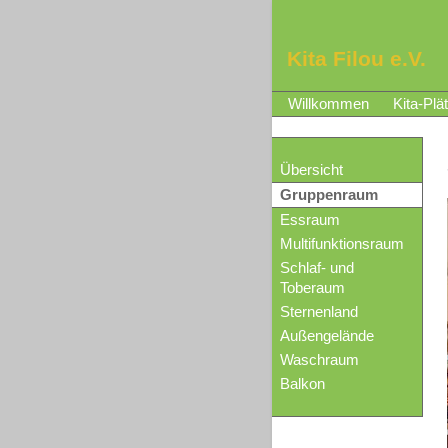
Kita Filou e.V.
Willkommen
Kita-Plä
Übersicht
Gruppenraum
Essraum
Multifunktionsraum
Schlaf- und
Toberaum
Sternenland
Außengelände
Waschraum
Balkon