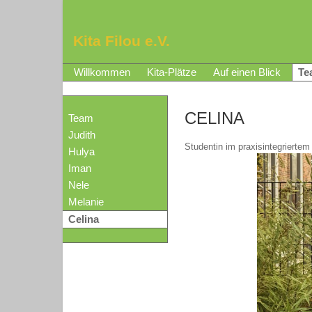
Kita Filou e.V.
Willkommen
Kita-Plätze
Auf einen Blick
Te
CELINA
Team
Judith
Studentin im praxisintegriertem
Hulya
Iman
Nele
Melanie
Celina